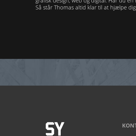
grafisk design, web og digital. Har du e
Så står Thomas altid klar til at hjælpe dig
KON