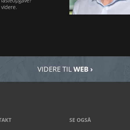
n hasteopgave?
 videre.
VIDERE TIL
WEB ›
TAKT
SE OGSÅ