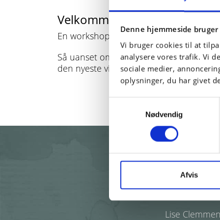
Velkommen i Brainstorm Labo
Denne hjemmeside bruger 
En workshop tager oftest én til to timer 
Vi bruger cookies til at tilp
Så uanset om du har brug for en ny opby
analysere vores trafik. Vi 
den nyeste viden – og vi deler gerne ud 
sociale medier, annoncerin
oplysninger, du har givet d
Samtykkevalg
Nødvendig
Afvis
"Tusind 
Lise Clemmens