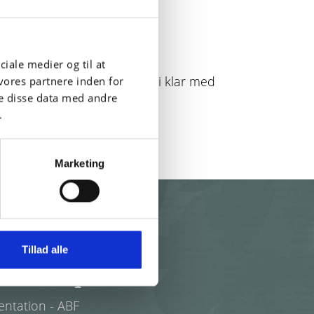
um at boltre os i!
ciale medier og til at
r noget helt tredje, står vi klar med
vores partnere inden for
e disse data med andre
.
Marketing
Tillad alle
orkshop!"
entation - ABF