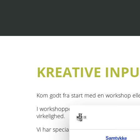
KREATIVE INP
Kom godt fra start med en workshop eller
I workshoppen får du kreative input, prof
virkelighed.
Vi har specialister inden for design, dig
Samtykke