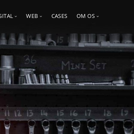
GITAL
WEB
CASES
OM OS