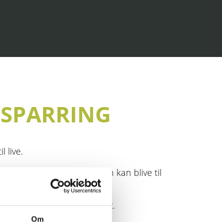
 SPARRING
 live.
r relevant for dig, så idéen kan blive til
ave bedst og hurtigst muligt.
Om