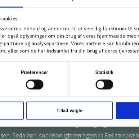
ratoriet
cookies
i Synergihuset, hvor vi har et helt Brainstorm Laboratori
asse vores indhold og annoncer, til at vise dig funktioner til so
gning af din hjemmeside, en moderne designmanual elle
deler også oplysninger om din brug af vores hjemmeside med 
af den.
gspartnere og analysepartnere. Vores partnere kan kombiner
em, eller som de har indsamlet fra din brug af deres tjenester
Præferencer
Statistik
Tillad valgte
tak for en rigtig god w
en, Redaktør, Andelsboligforeningernes Fællesrepræs