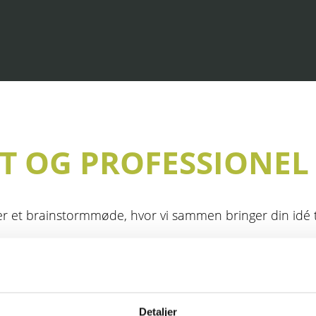
UT OG PROFESSIONEL
 et brainstormmøde, hvor vi sammen bringer din idé til
essionel sparring og bliver afklaret på de områder, der e
ital og web. Vi sammensætter det team, der løser din opg
Detaljer