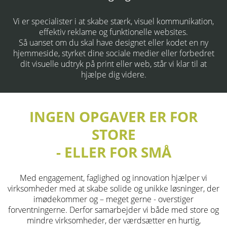
Vi er specialister i at skabe stærk, visuel kommunikation,
effektiv reklame og funktionelle websites.
Så uanset om du skal have designet eller kodet en ny
hjemmeside, styrket dine sociale medier eller forbedret
dit visuelle udtryk på print eller web, står vi klar til at
hjælpe dig videre.
INGEN OPGAVER ER FOR
STORE
- ELLER FOR SMÅ
Med engagement, faglighed og innovation hjælper vi
virksomheder med at skabe solide og unikke løsninger, der
imødekommer og – meget gerne - overstiger
forventningerne. Derfor samarbejder vi både med store og
mindre virksomheder, der værdsætter en hurtig,