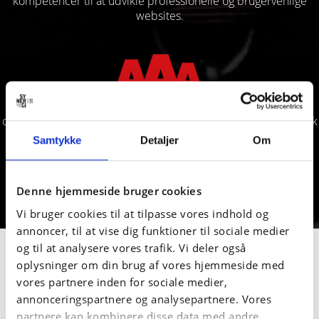
kompetencer til at udvikle professionelle og brugervenlige
websites.
Derudover kan vi bryste os af, at Synergi for 8. år i træk har
opnået "AAA – Højeste kreditværdighed" fra Bisnode Danmark
A/S.
Samtykke
Detaljer
Om
For at opnå en AAA (Trippel-A) skal der være tale om en
virksomhed med særdeles god evne til at imødekomme
aktuelle betalingsforpligtelser.
Denne hjemmeside bruger cookies
Vi bruger cookies til at tilpasse vores indhold og
annoncer, til at vise dig funktioner til sociale medier
og til at analysere vores trafik. Vi deler også
oplysninger om din brug af vores hjemmeside med
vores partnere inden for sociale medier,
annonceringspartnere og analysepartnere. Vores
partnere kan kombinere disse data med andre