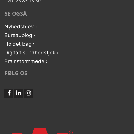
CVR: 26 88 15 60
SE OGSÅ
Nyhedsbrev ›
Bureaublog ›
Holdet bag ›
Digitalt sundhedstjek ›
Brainstormmøde ›
FØLG OS