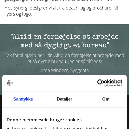
Hos Synergi designer vi alt fra beachflag og brochurer til
flyers og logo.
"Altid en fornøjelse at arbejde
med så dygtigt et bureau"
Tak for al hjælp her i år. Altid en fornøjelse at arbejde med
et så dygtig bureau. Jeg er så tilfreds!
Irma Winberg, Syngenta
Samtykke
Detaljer
Om
HVORDAN KAN VI
HJÆLPE DIG?
Denne hjemmeside bruger cookies
Vi bruger cookies til at tilpasse vores indhold og