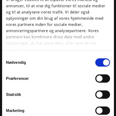
Kontakt vores grafiske designer og webdesigner
annoncer, til at vise dig funktioner til sociale medier
Kristine, hvis du har spørgsmål til grafisk design.
og til at analysere vores trafik. Vi deler også
Kristine kan blandt andet hjælpe med design af
oplysninger om din brug af vores hjemmeside med
hjemmesider, kreative ad hoc-opgaver og grafisk
vores partnere inden for sociale medier,
design.
annonceringspartnere og analysepartnere. Vores
partnere kan kombinere disse data med andre
oplysninger, du har givet dem, eller som de har
indsamlet fra din brug af deres tjenester.
Samtykkevalg
Nødvendig
Præferencer
Statistik
Marketing