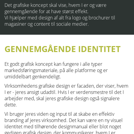
Det grafiske koncept skal vise, hvem I er og være
gennemgående for at have størst effekt.
Vi hjælper med design af alt fra logo og brochurer til
magasiner og content til sociale medier.
GENNEMGÅENDE IDENTITET
Et godt grafisk koncept kan fungere i alle typer
markedsføringsmateriale, på alle platforme og er
umiddelbart genkendeligt.
Virksomhedens grafiske design er facaden, der viser, hvem
I er - jeres ansigt udadtil.
Hvis I er verdensmestre til det I
arbejder med, skal jeres grafiske design også signalere
dette.
Vi bruger jeres viden og input til at skabe en effektiv
branding af jeres virksomhed. Det kan være en ny visuel
identitet med tilhørende designmanual eller blot noget
gedigen grafisk design, der kommunikerer, hvem I er.