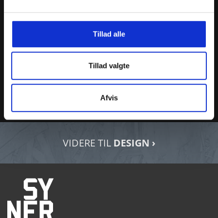
Tillad alle
Tillad valgte
KRISTINE JØRGENSEN
Mail:
kj@synergi1.dk
Afvis
Tlf.:
70 27 90 03
VIDERE TIL
DESIGN ›