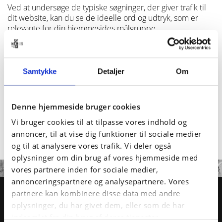
Ved at undersøge de typiske søgninger, der giver trafik til
dit website, kan du se de ideelle ord og udtryk, som er
relevante for din hjemmesides målgruppe.
Installation og guide til Google Search
Console
Samtykke
Detaljer
Om
Vil du se de konkrete søgeord, som din målgruppe
forbinder din virksomhed med? Og vil du optimere din
virksomheds SEO og skabe mere trafik? Så lad os hjælpe
Denne hjemmeside bruger cookies
dig i gang med Google Search Console.
Vi bruger cookies til at tilpasse vores indhold og
Vi er specialister i digital markedsføring og rådgiver om alt
annoncer, til at vise dig funktioner til sociale medier
fra installation til guide og optimering af Google-værktøjet.
og til at analysere vores trafik. Vi deler også
oplysninger om din brug af vores hjemmeside med
vores partnere inden for sociale medier,
annonceringspartnere og analysepartnere. Vores
partnere kan kombinere disse data med andre
HVORDAN KAN VI
oplysninger, du har givet dem, eller som de har
HJÆLPE DIG?
indsamlet fra din brug af deres tjenester.