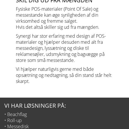
SKIL DIG UD FRA MÆNGDEN
Fysiske POS-materialer (Point Of Sale) og
messestande kan øge synligheden af din
virksomhed og fremme salget.
Hvis det altså skiller sig ud fra mængden.
Synergi har stor erfaring med design af POS-
materialer og hjælper desuden med alt fra
messedesign, lyssætning og diske til
reklamesøjler, udsmykning og bagvægge på
store som små messestande.
Vi hjælper naturligvis gerne med både
opsætning og nedtagning, så din stand står helt
skarpt.
VI HAR LØSNINGER PÅ:
• Beachflag
• Roll-up
• Messedisk