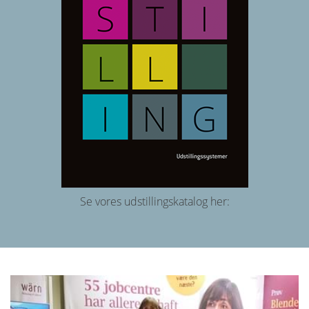
Se vores udstillingskatalog
her: