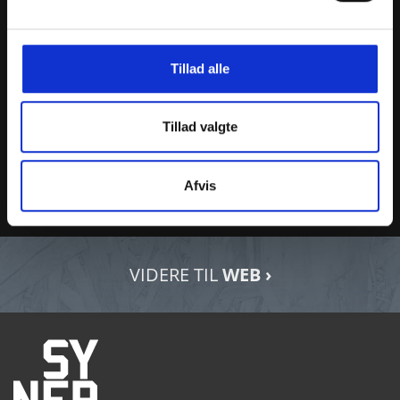
Tillad alle
Tillad valgte
LOUISE NEUMANN FRANDSEN
Mail:
lf@synergi1.dk
Afvis
Tlf.:
70 27 90 03
VIDERE TIL
WEB ›