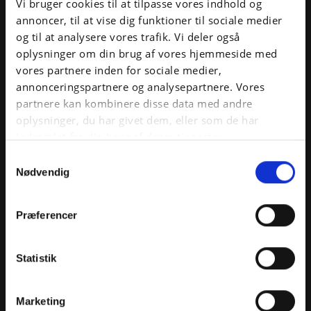
Vi bruger cookies til at tilpasse vores indhold og
Kontakt projektleder Louise, hvis du har spørgsmål
annoncer, til at vise dig funktioner til sociale medier
til SEO, Google My Business eller Google Ads.
og til at analysere vores trafik. Vi deler også
Louise koordinerer indkomne opgaver mellem
oplysninger om din brug af vores hjemmeside med
kunder, kollegaer og leverandører og sørger for at
vores partnere inden for sociale medier,
sammensætte det team, der løser din udfordring
bedst og hurtigst muligt.
annonceringspartnere og analysepartnere. Vores
partnere kan kombinere disse data med andre
oplysninger, du har givet dem, eller som de har
indsamlet fra din brug af deres tjenester.
Samtykkevalg
Nødvendig
Præferencer
Statistik
Marketing